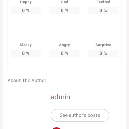
Happy
Sad
Excited
0
%
0
%
0
%
Sleepy
Angry
Surprise
0
%
0
%
0
%
About The Author
admin
See author's posts