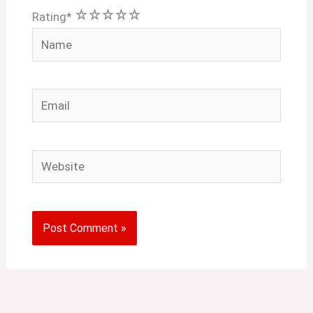
1
2
3
4
5
Rating
*
Name
Email
Website