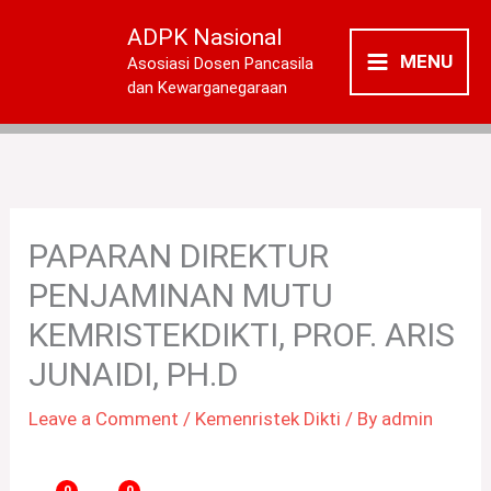
Skip
ADPK Nasional
to
MENU
Asosiasi Dosen Pancasila
content
dan Kewarganegaraan
PAPARAN DIREKTUR
PENJAMINAN MUTU
KEMRISTEKDIKTI, PROF. ARIS
JUNAIDI, PH.D
Leave a Comment
/
Kemenristek Dikti
/ By
admin